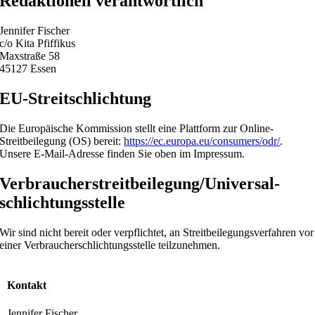
Redaktionell verantwortlich
Jennifer Fischer
c/o Kita Pfiffikus
Maxstraße 58
45127 Essen
EU-Streitschlichtung
Die Europäische Kommission stellt eine Plattform zur Online-
Streitbeilegung (OS) bereit:
https://ec.europa.eu/consumers/odr/
.
Unsere E-Mail-Adresse finden Sie oben im Impressum.
Verbraucher­streit­beilegung/Universal­
schlichtungs­stelle
Wir sind nicht bereit oder verpflichtet, an Streitbeilegungsverfahren vor
einer Verbraucherschlichtungsstelle teilzunehmen.
Kontakt
Jennifer Fischer