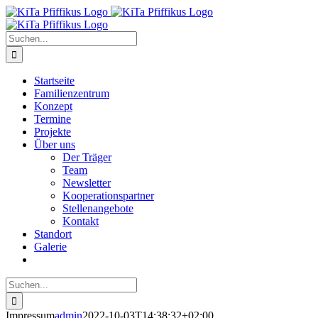
Zum
Inhalt
springen
Suche
nach:
Startseite
Familienzentrum
Konzept
Termine
Projekte
Über uns
Der Träger
Team
Newsletter
Kooperationspartner
Stellenangebote
Kontakt
Standort
Galerie
Suche
nach:
Impressum
admin
2022-10-03T14:38:32+02:00