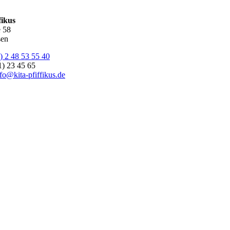
fikus
 58
sen
) 2 48 53 55 40
1) 23 45 65
fo@kita-pfiffikus.de