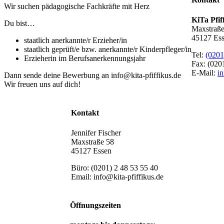
Wir suchen pädagogische Fachkräfte mit Herz
KiTa Pfif
Du bist…
Maxstraße
45127 Es
staatlich anerkannte/r Erzieher/in
staatlich geprüft/e bzw. anerkannte/r Kinderpfleger/in
Tel:
(0201
Erzieherin im Berufsanerkennungsjahr
Fax: (020
E-Mail:
in
Dann sende deine Bewerbung an info@kita-pfiffikus.de
Wir freuen uns auf dich!
Kontakt
Jennifer Fischer
Maxstraße 58
45127 Essen
Büro: (0201) 2 48 53 55 40
Email: info@kita-pfiffikus.de
Öffnungszeiten