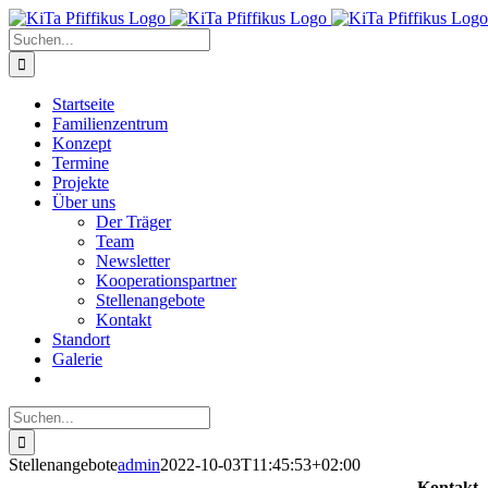
Zum
Inhalt
Suche
springen
nach:
Startseite
Familienzentrum
Konzept
Termine
Projekte
Über uns
Der Träger
Team
Newsletter
Kooperationspartner
Stellenangebote
Kontakt
Standort
Galerie
Suche
nach:
Stellenangebote
admin
2022-10-03T11:45:53+02:00
Kontakt