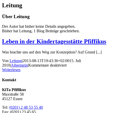
Leitung
Über
Leitung
Der Autor hat bisher keine Details angegeben.
Bisher hat Leitung, 1 Blog Beiträge geschrieben.
Leben in der Kindertagesstätte Pfiffikus
Was brachte uns auf den Weg zur Konzeption? Auf Grund [...]
Von
Leitung
|
2013-08-13T19:43:36+02:00
15. Juli
für
2010
|
Allgemein
|
Kommentare deaktiviert
Leben
Weiterlesen
in
der
Kontakt
Kindertagesstätte
Pfiffikus
KiTa Pfiffikus
Maxstraße 58
45127 Essen
Tel:
(0201) 2 48 53 55 40
Fax: (0201) 23 45 65